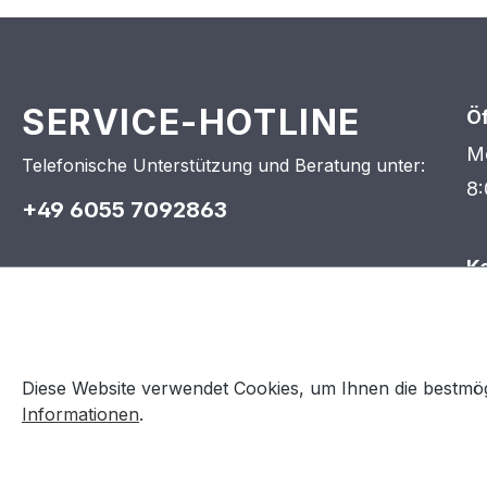
SERVICE-HOTLINE
Ö
Mo
Telefonische Unterstützung und Beratung unter:
8:
+49 6055 7092863
K
P
WHATSAPP SERVICE
In
63
Wir helfen Ihnen schnell und einfach via
i
Diese Website verwendet Cookies, um Ihnen die bestmögl
WhatsApp:
Informationen
.
+49 1573 7593432