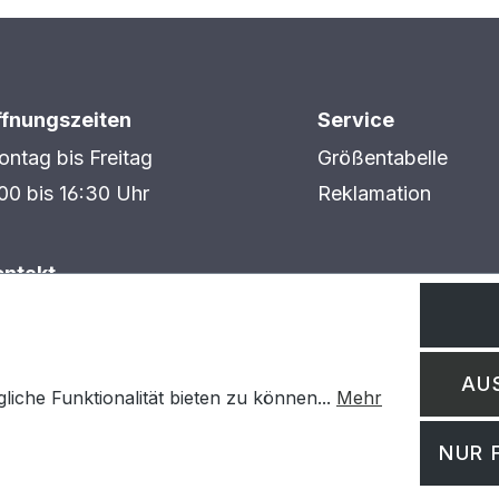
ffnungszeiten
Service
ntag bis Freitag
Größentabelle
00 bis 16:30 Uhr
Reklamation
ontakt
AXBE GmbH
dustriestraße 1
594 Hasselroth
AU
nfo@paxbe.de
iche Funktionalität bieten zu können...
Mehr
NUR 