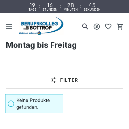
19
16
28
45
:
:
:
TAGE
STUNDEN
MINUTEN
SEKUNDEN
Wa
Montag bis Freitag
FILTER
Keine Produkte
gefunden.